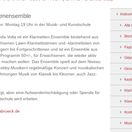
Instrum
enensemble
n: Montag 19 Uhr in der Musik- und Kunstschule
Alte
Bloc
da Volta ist ein Klarinetten-Ensemble bestehend aus
hsenen Laien-Klarinettistinnen und -klarinettisten von
Fago
gern bis Fortgeschrittenen und ist ein Ensemble aus
Programm 50+/-„ für Erwachsenen, die wieder aktiv
Gita
 machen wollen. Das Ensemble spielt auf dem Niveau
obby-Musikern regelmäßige Konzert und musikalischen
Ges
mungen Musik von Klassik bis Klezmer, auch Jazz-
Key
Klari
langt, aber eine Aufwandentschädigung oder Spende für
schule wird erbeten.
Klav
abrueck.de
Kont
Musi