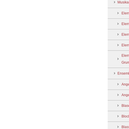
Musika
Elem
Elem
Elem
Elem
Elem
Grun
Ensemb
Ange
Ange
Blas
Bloc
Blas