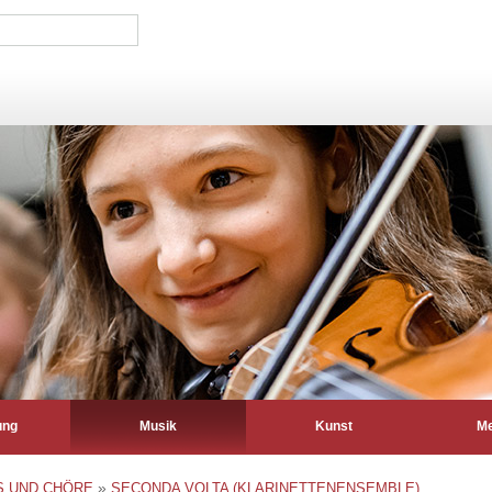
ung
Musik
Kunst
Me
»
S UND CHÖRE
SECONDA VOLTA (KLARINETTENENSEMBLE)