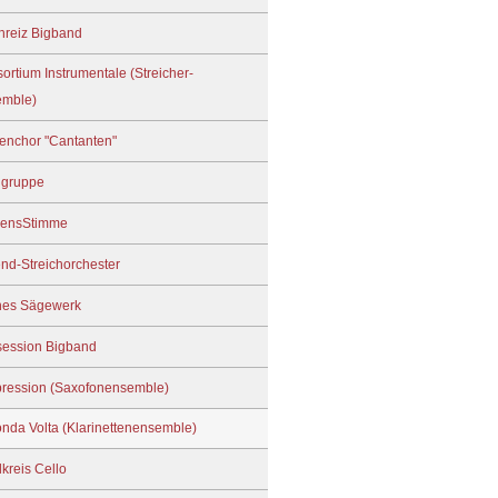
hreiz Bigband
ortium Instrumentale (Streicher-
emble)
enchor "Cantanten"
ngruppe
zensStimme
nd-Streichorchester
nes Sägewerk
ession Bigband
ression (Saxofonensemble)
nda Volta (Klarinettenensemble)
lkreis Cello