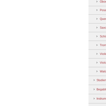
Obo
Posa
Quer
Sax
Schl
Trom
Viol
Viol
Wal
Studie
Begabt
Instru