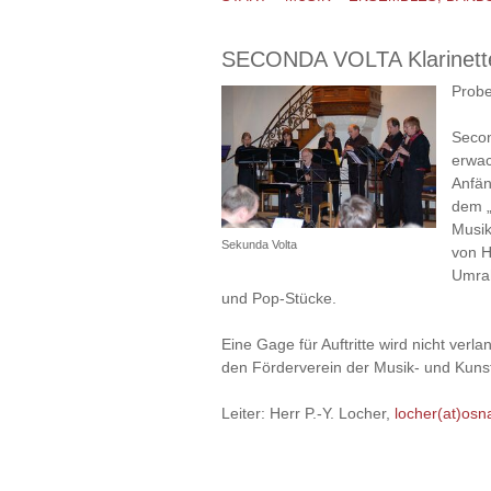
SECONDA VOLTA Klarinett
Probe
Secon
erwac
Anfän
dem „
Musik
Sekunda Volta
von H
Umrah
und Pop-Stücke.
Eine Gage für Auftritte wird nicht ver
den Förderverein der Musik- und Kunst
Leiter: Herr P.-Y. Locher,
locher(at)osn