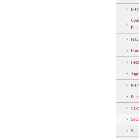
Blec
Cons
Ens
Frau
Hor
Her
Juge
Klei
Kons
Saxp
Seco
Spie