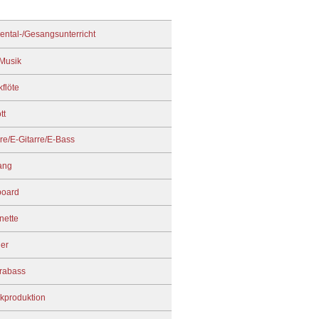
ental-/Gesangsunterricht
 Musik
kflöte
tt
rre/E-Gitarre/E-Bass
ang
board
nette
ier
rabass
kproduktion