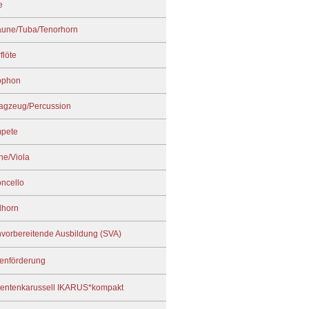
e
une/Tuba/Tenorhorn
flöte
ophon
agzeug/Percussion
pete
ine/Viola
oncello
dhorn
nvorbereitende Ausbildung (SVA)
enförderung
mentenkarussell IKARUS*kompakt