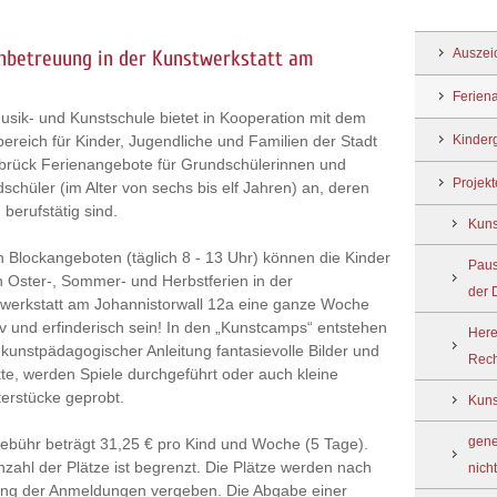
Auszei
enbetreuung in der Kunstwerkstatt am
Ferien
usik- und Kunstschule bietet in Kooperation mit dem
Kinder
ereich für Kinder, Jugendliche und Familien der Stadt
rück Ferienangebote für Grundschülerinnen und
Projek
schüler (im Alter von sechs bis elf Jahren) an, deren
 berufstätig sind.
Kuns
n Blockangeboten (täglich 8 - 13 Uhr) können die Kinder
Paus
n Oster-, Sommer- und Herbstferien in der
der 
werkstatt am Johannistorwall 12a eine ganze Woche
iv und erfinderisch sein! In den „Kunstcamps“ entstehen
Here
 kunstpädagogischer Anleitung fantasievolle Bilder und
Rech
te, werden Spiele durchgeführt oder auch kleine
erstücke geprobt.
Kuns
gene
ebühr beträgt 31,25 € pro Kind und Woche (5 Tage).
nzahl der Plätze ist begrenzt. Die Plätze werden nach
nich
ng der Anmeldungen vergeben. Die Abgabe einer