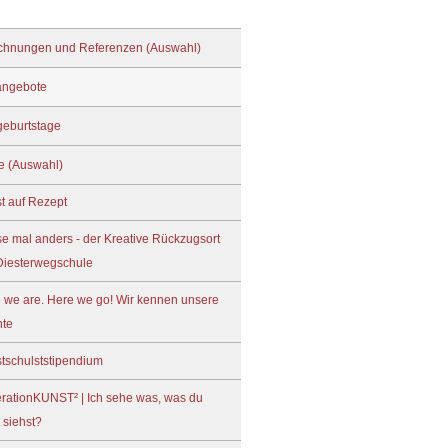
chnungen und Referenzen (Auswahl)
angebote
geburtstage
te (Auswahl)
t auf Rezept
e mal anders - der Kreative Rückzugsort
Diesterwegschule
 we are. Here we go! Wir kennen unsere
te
tschulststipendium
rationKUNST² | Ich sehe was, was du
t siehst?