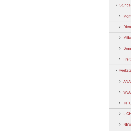
Stunde
Mon
Dien
Mitt
Donn
Frei
werksta
ANA
WEG
INT
LIC
NEW