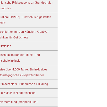
tlerische Rückzugsorte an Grundschulen
snabrück
rationKUNST² | Kunstschulen gestalten
WIR!
sch lernen mit den Künsten. Kreativer
chkurs für Geflüchtete
ittstellen
tschule im Kontext. Musik- und
tschule inklusiv
reise über 4.000 Jahre. Ein inklusives
tpädagogisches Projekt für Kinder
ur macht stark - Bündnisse für Bildung
le:Kultur! in Niedersachsen
nvorbereitung (Mappenkurse)