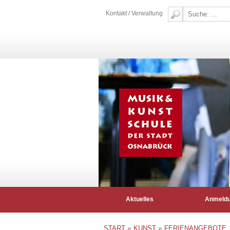
Kontakt / Verwaltung
Aktuelles
Anmeld
»
»
START
KUNST
FERIENANGEBOTE