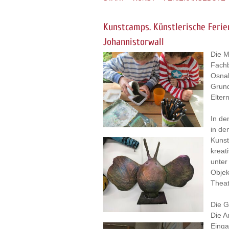
Kunstcamps. Künstlerische Feri
Johannistorwall
Die M
Fachb
Osnab
Grund
Eltern
In de
in de
Kunst
kreat
unter
Objek
Theat
Die G
Die A
Einga