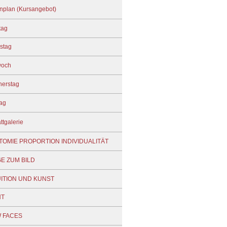
nplan (Kursangebot)
tag
stag
woch
erstag
tag
ttgalerie
TOMIE PROPORTION INDIVIDUALITÄT
E ZUM BILD
UITION UND KUNST
HT
 FACES