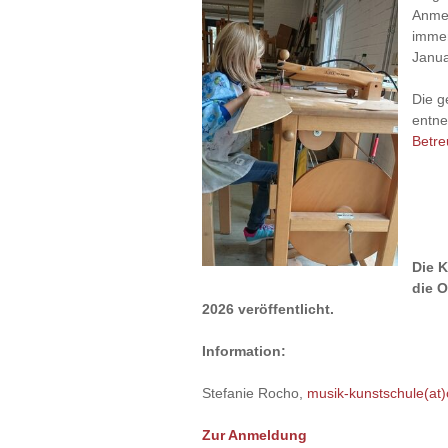
Anmel
immer
Janua
Die 
entne
Betr
Die 
die O
2026 veröffentlicht.
Information:
Stefanie Rocho,
musik-kunstschule(at
Zur Anmeldung