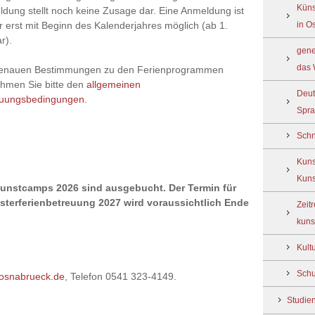
Küns
dung stellt noch keine Zusage dar. Eine Anmeldung ist
in O
 erst mit Beginn des Kalenderjahres möglich (ab 1.
r).
gene
das 
genauen Bestimmungen zu den Ferienprogrammen
hmen Sie bitte den
allgemeinen
Deut
euungsbedingungen
.
Spra
Schn
Kuns
Kuns
Kunstcamps 2026 sind ausgebucht. Der Termin für
sterferienbetreuung 2027 wird voraussichtlich Ende
Zeit
kuns
Kult
Schu
)osnabrueck.de
, Telefon 0541 323-4149.
Studie