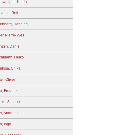
ewellpott, Katrin
kamp, Rolf
tenberg, Henning
er, Pierre-Yves
nzen, Daniel
chmann, Heiko
uhisa, Chika
ll, Oliver
r, Frederik
eke, Simone
er, Andreas
er, Ingo