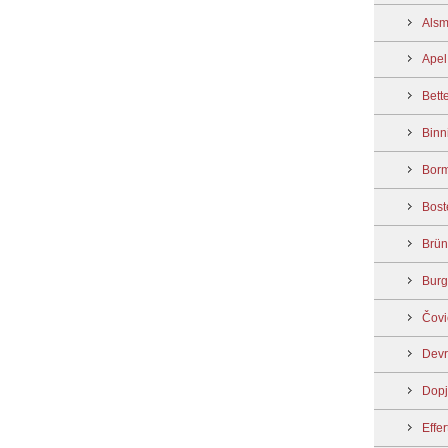
Alsm
Apel
Bett
Binn
Borm
Bost
Brün
Burg
Čovi
Devr
Dopj
Effer