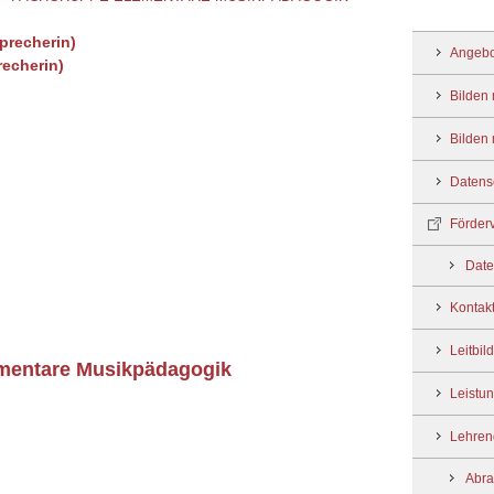
precherin)
Angebo
echerin)
Bilden 
Bilden 
Datens
Förder
Date
Kontakt
Leitbild
ementare Musikpädagogik
Leistu
Lehren
Abra