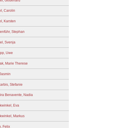
er, Godehard
l, Carolin
l, Karsten
enführ, Stephan
el, Svenja
pp, Uwe
k, Marie Therese
 Jasmin
arbis, Stefanie
ira Benavente, Nadia
kwinkel, Eva
kwinkel, Markus
, Felix