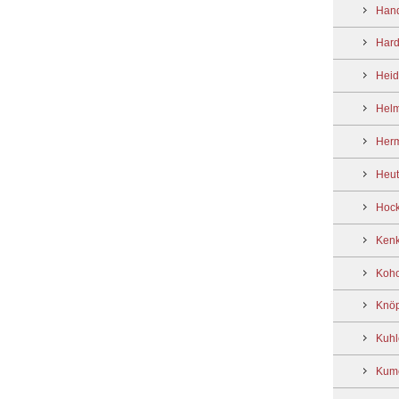
Hand
Hard
Heid
Helm
Her
Heutl
Hock
Kenk
Koho
Knöp
Kuhl
Kume