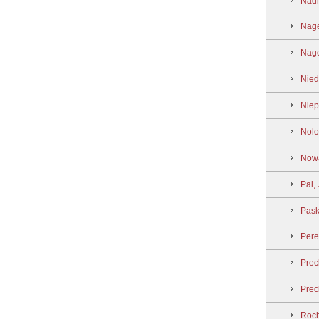
Nadl
Nage
Nage
Nied
Niep
Nolo
Nowa
Pal,
Pask
Pere
Prec
Prec
Roch