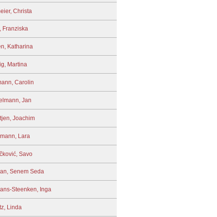
eier, Christa
, Franziska
en, Katharina
ig, Martina
ann, Carolin
elmann, Jan
tjen, Joachim
mann, Lara
čković, Savo
an, Senem Seda
ans-Steenken, Inga
tz, Linda