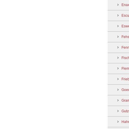
Enax
Escu
Eswe
Fehs
Fenn
Fisc
Flem
Frie
Goed
Gran
Gutz
Hahn