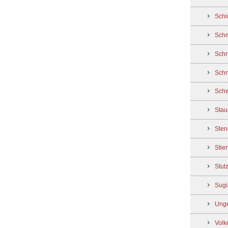
Schi
Schm
Schn
Schn
Schw
Stau
Sten
Stien
Stut
Sugi
Unge
Volk