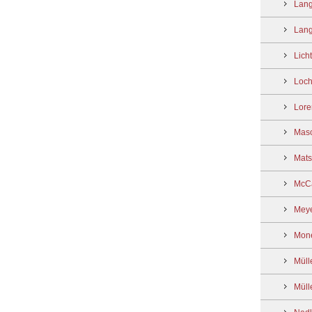
Lang
Lang
Lich
Loch
Lore
Mas
Mats
McCa
Meye
Mon
Müll
Müll