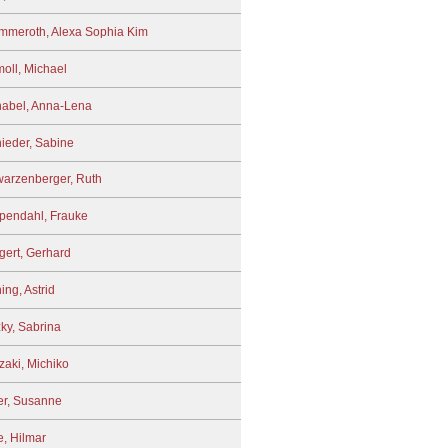
mmeroth, Alexa Sophia Kim
oll, Michael
abel, Anna-Lena
ieder, Sabine
arzenberger, Ruth
pendahl, Frauke
gert, Gerhard
ing, Astrid
zky, Sabrina
zaki, Michiko
r, Susanne
e, Hilmar