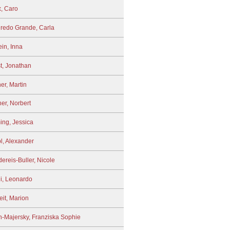
, Caro
redo Grande, Carla
in, Inna
t, Jonathan
er, Martin
her, Norbert
ing, Jessica
bl, Alexander
ereis-Buller, Nicole
i, Leonardo
eit, Marion
-Majersky, Franziska Sophie