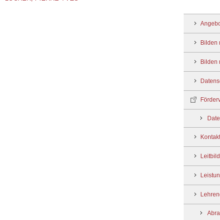
Angebo
Bilden 
Bilden 
Datens
Förder
Date
Kontakt
Leitbild
Leistu
Lehren
Abra