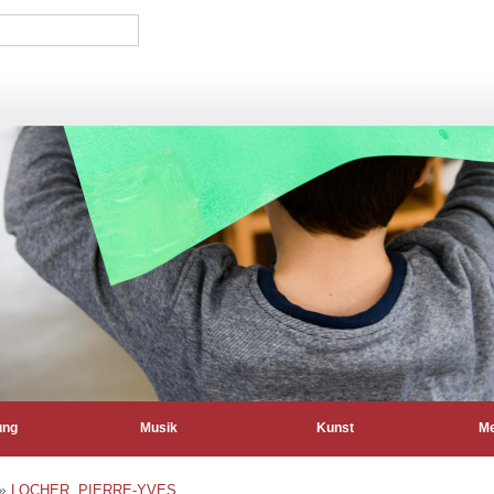
ung
Musik
Kunst
Me
»
LOCHER, PIERRE-YVES