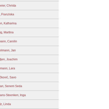
eier, Christa
, Franziska
en, Katharina
ig, Martina
ann, Carolin
elmann, Jan
tjen, Joachim
mann, Lara
čković, Savo
an, Senem Seda
ans-Steenken, Inga
tz, Linda