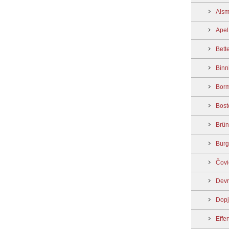
Alsm
Apel
Bett
Binn
Borm
Bost
Brün
Burg
Čovi
Devr
Dopj
Effer