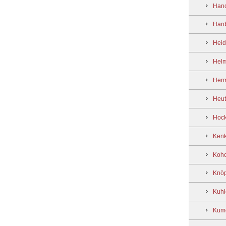
Hand
Hard
Heid
Helm
Her
Heutl
Hock
Kenk
Koho
Knöp
Kuhl
Kume