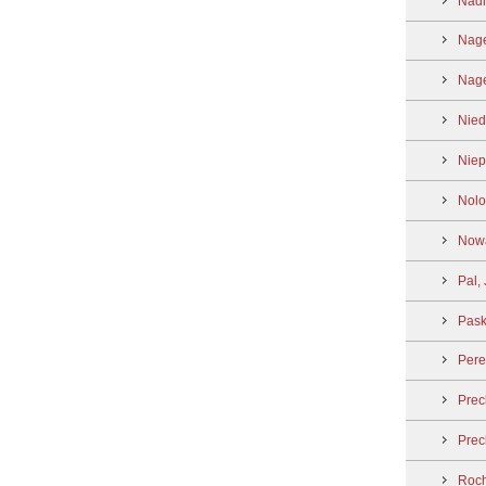
Nadl
Nage
Nage
Nied
Niep
Nolo
Nowa
Pal,
Pask
Pere
Prec
Prec
Roch