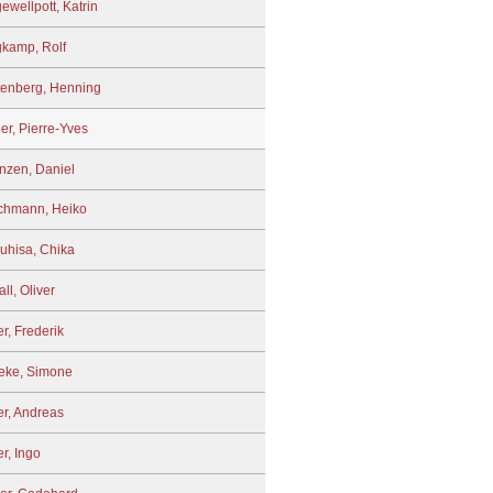
ewellpott, Katrin
kamp, Rolf
tenberg, Henning
er, Pierre-Yves
nzen, Daniel
chmann, Heiko
uhisa, Chika
ll, Oliver
r, Frederik
eke, Simone
er, Andreas
er, Ingo