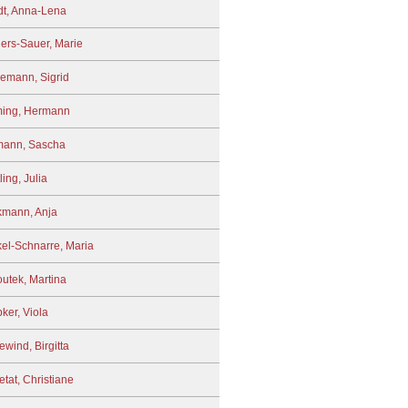
t, Anna-Lena
ers-Sauer, Marie
emann, Sigrid
ing, Hermann
mann, Sascha
ing, Julia
mann, Anja
el-Schnarre, Maria
utek, Martina
ker, Viola
ewind, Birgitta
tat, Christiane