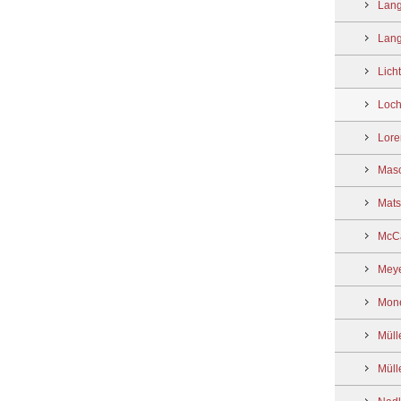
Lang
Lang
Lich
Loch
Lore
Mas
Mats
McCa
Meye
Mon
Müll
Müll