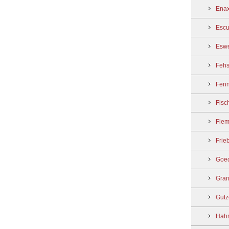
Enax
Escu
Eswe
Fehs
Fenn
Fisc
Flem
Frie
Goed
Gran
Gutz
Hahn