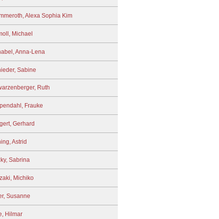
mmeroth, Alexa Sophia Kim
oll, Michael
abel, Anna-Lena
ieder, Sabine
arzenberger, Ruth
pendahl, Frauke
gert, Gerhard
ing, Astrid
zky, Sabrina
zaki, Michiko
r, Susanne
e, Hilmar