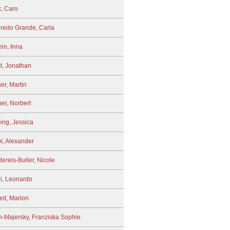
, Caro
redo Grande, Carla
in, Inna
t, Jonathan
er, Martin
her, Norbert
ing, Jessica
bl, Alexander
ereis-Buller, Nicole
i, Leonardo
eit, Marion
-Majersky, Franziska Sophie