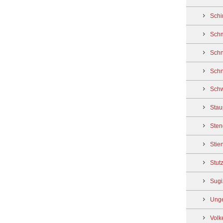
Schi
Schm
Schn
Schn
Schw
Stau
Sten
Stien
Stut
Sugi
Unge
Volk