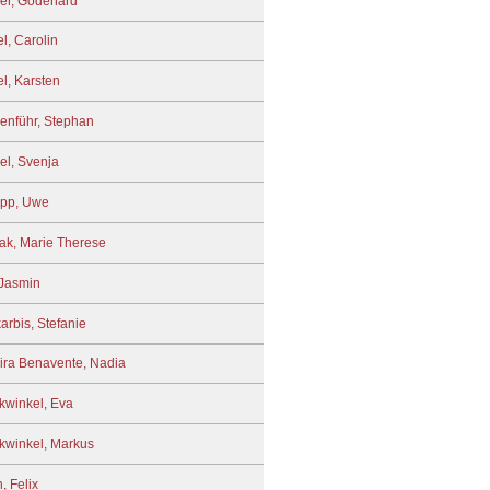
er, Godehard
l, Carolin
l, Karsten
enführ, Stephan
el, Svenja
pp, Uwe
k, Marie Therese
 Jasmin
arbis, Stefanie
ira Benavente, Nadia
kwinkel, Eva
kwinkel, Markus
, Felix