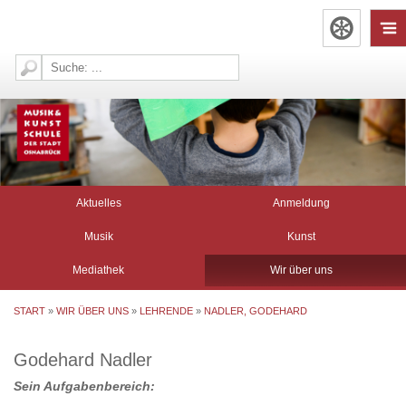
Aktuelles
Anmeldung
Musik
Kunst
Mediathek
Wir über uns
START
»
WIR ÜBER UNS
»
LEHRENDE
»
NADLER, GODEHARD
Godehard Nadler
Sein Aufgabenbereich: