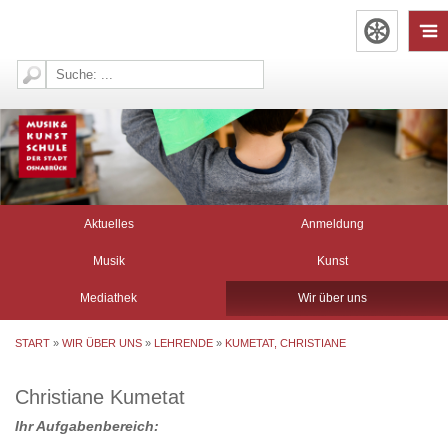
Aktuelles
Anmeldung
Musik
Kunst
Mediathek
Wir über uns
START
»
WIR ÜBER UNS
»
LEHRENDE
»
KUMETAT, CHRISTIANE
Christiane Kumetat
Ihr Aufgabenbereich: